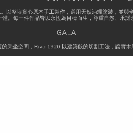
傳承。以整塊實心原木手工製作，選用天然油蠟塗裝，並與
一體。每一件作品皆以永恆為目標而生，尊重自然、承諾
GALA
的乘坐空間，Riva 1920 以建築般的切割工法，讓實