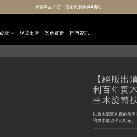
米蘭新品入替，指定原裝家具4折起
總覽
現貨出清
案例賞析
門市資訊
【絕版出清】
利百年實木
曲木旋轉
以實木溫潤包覆的乘坐空間
讓實木展現出流動感。