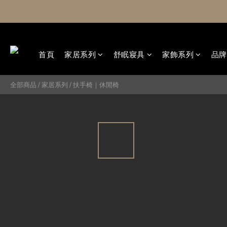
首頁
家居系列
舒眠寢具
家飾系列
品牌
全部商品
/
家居系列
/
扶手椅｜休閒椅