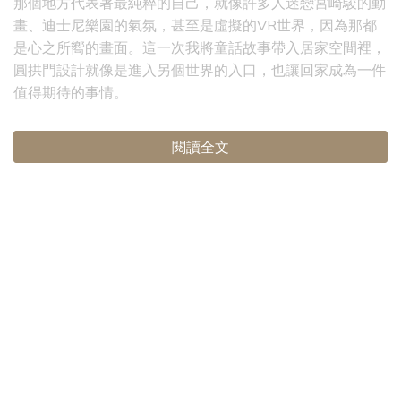
那個地方代表著最純粹的自己，就像許多人迷戀宮崎駿的動
畫、迪士尼樂園的氣氛，甚至是虛擬的VR世界，因為那都
是心之所嚮的畫面。這一次我將童話故事帶入居家空間裡，
圓拱門設計就像是進入另個世界的入口，也讓回家成為一件
值得期待的事情。
閱讀全文