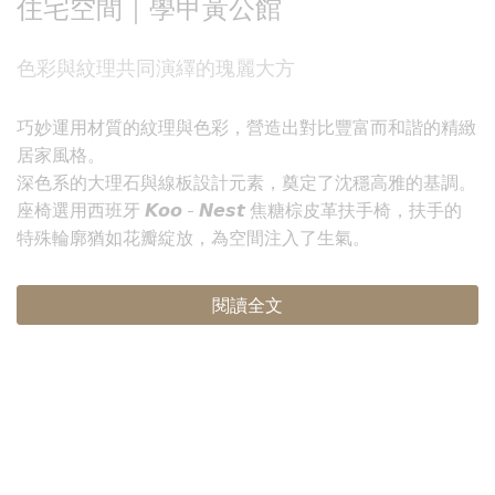
住宅空間｜學甲黃公館
色彩與紋理共同演繹的瑰麗大方
巧妙運用材質的紋理與色彩，營造出對比豐富而和諧的精緻
居家風格。
深色系的大理石與線板設計元素，奠定了沈穩高雅的基調。
座椅選用西班牙 𝙆𝙤𝙤 - 𝙉𝙚𝙨𝙩 焦糖棕皮革扶手椅，扶手的
特殊輪廓猶如花瓣綻放，為空間注入了生氣。
閱讀全文