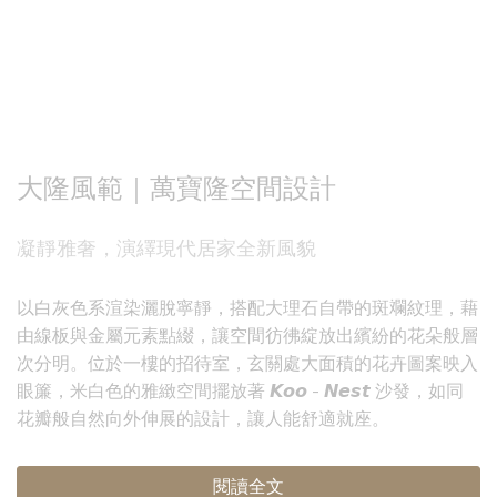
大隆風範｜萬寶隆空間設計
凝靜雅奢，演繹現代居家全新風貌
以白灰色系渲染灑脫寧靜，搭配大理石自帶的斑斕紋理，藉
由線板與金屬元素點綴，讓空間彷彿綻放出繽紛的花朵般層
次分明。位於一樓的招待室，玄關處大面積的花卉圖案映入
眼簾，米白色的雅緻空間擺放著 𝙆𝙤𝙤 - 𝙉𝙚𝙨𝙩 沙發，如同
花瓣般自然向外伸展的設計，讓人能舒適就座。
閱讀全文