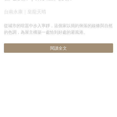
台南永康｜皇龍天晴
從城市的喧囂中步入寧靜，這個家以簡約俐落的線條與自然
的色調，為屋主構築一處恰到好處的避風港。
閱讀全文