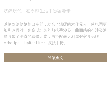
洗鍊現代，在寧靜生活中從容漫步
以俐落線條刻劃出空間，結合了溫暖的木作元素，使氛圍更
加和煦優雅。客廳以訂製的無扶手沙發、曲面感的布沙發適
度收斂了筆直的線條元素，再搭配義大利摩登家具品牌
Arketipo - Jupiter Lite 牛皮扶手椅。
閱讀全文