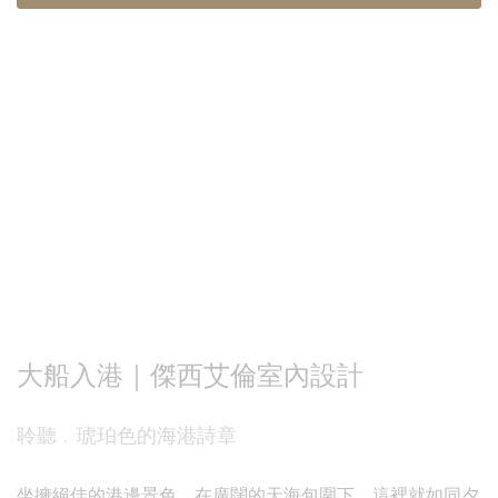
大船入港｜傑西艾倫室內設計
聆聽﹒琥珀色的海港詩章
坐擁絕佳的港邊景色，在廣闊的天海包圍下，這裡就如同夕