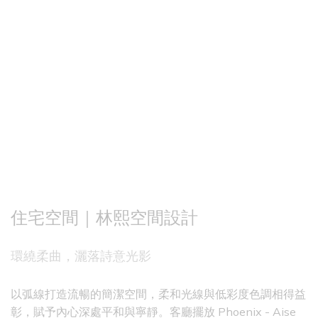
住宅空間｜林熙空間設計
環繞柔曲，灑落詩意光影
以弧線打造流暢的簡潔空間，柔和光線與低彩度色調相得益
彰，賦予內心深處平和與寧靜。客廳擺放 Phoenix - Aise