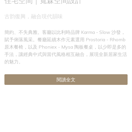
住宅空間｜寬森空間設計
古韵復興，融合現代韻味
簡約、不失典雅。客廳以比利時品牌 Karma - Slow 沙發，
賦予俐落風采。餐廳延續木作元素選用 Prostoria - Rhomb
原木餐椅，以及 Phoniex - Mysa 陶板餐桌，以少即是多的
手法，讓經典中式與當代風格相互融合，展現全新居家生活
的魅力。
閱讀全文