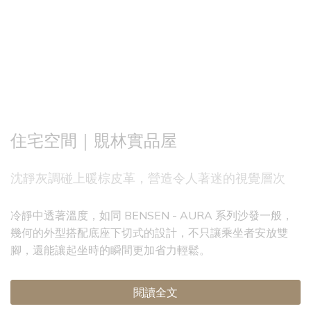
住宅空間｜覞林實品屋
沈靜灰調碰上暖棕皮革，營造令人著迷的視覺層次
冷靜中透著溫度，如同 BENSEN - AURA 系列沙發一般，
幾何的外型搭配底座下切式的設計，不只讓乘坐者安放雙
腳，還能讓起坐時的瞬間更加省力輕鬆。
閱讀全文