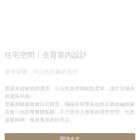
住宅空間｜仝育室內設計
奢華深藏，與自然共舞的居所
透過木紋材質的運用，引自然為空間妝點柔和，讓生活擁有
舒適與平靜。
壁龕和植栽散發日式禪意，榻榻米和帶有自然元素的編織家
具進一步詮釋整體氛圍，不只是待人接客的理想空間，也是
凝聚精神、修身養息的好所在。
閱讀全文