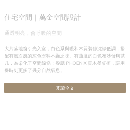
住宅空間｜萬金空間設計
通透明亮，會呼吸的空間
大片落地窗引光入室，白色系與暖和木質裝修沈靜低調，搭
配有層次感的灰色塗料不顯乏味。有曲度的白色布沙發與茶
几，為柔化了空間線條；餐廳 PHOENIX 實木餐桌椅，讓用
餐時刻更多了幾分自然氣息。
閱讀全文