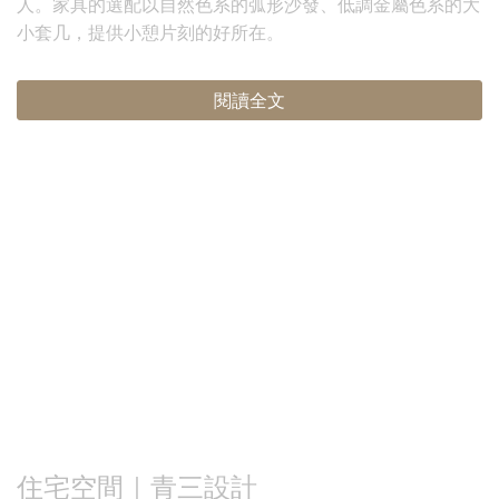
人。家具的選配以自然色系的弧形沙發、低調金屬色系的大
小套几，提供小憩片刻的好所在。
閱讀全文
住宅空間｜青三設計