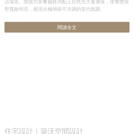
活場景。開放式客餐廳格局配上自然光大量灑落，使整體視
野寬敞明亮，展現出極簡卻不冷調的當代氛圍。
閱讀全文
住宅設計｜築沃空間設計