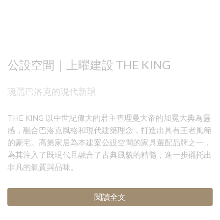
公設空間｜上曜建設 THE KING
瑰麗巴洛克的現代新韻
THE KING 以中世紀偉大的君主查理曼大帝的加冕大典為靈
感，融合巴洛克風格和現代建築理念，打造出具有王者風範
的豪宅。高第家居為本建案公設空間的家具選配品牌之一，
為其注入了既現代且融合了古典風貌的精髓，進一步襯托出
非凡的氣質與品味。
閱讀全文