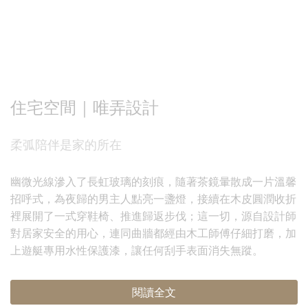
住宅空間｜唯弄設計
柔弧陪伴是家的所在
幽微光線滲入了長虹玻璃的刻痕，隨著茶鏡暈散成一片溫馨
招呼式，為夜歸的男主人點亮一盞燈，接續在木皮圓潤收折
裡展開了一式穿鞋椅、推進歸返步伐；這一切，源自設計師
對居家安全的用心，連同曲牆都經由木工師傅仔細打磨，加
上遊艇專用水性保護漆，讓任何刮手表面消失無蹤。
閱讀全文