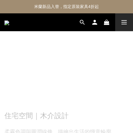
米蘭新品入替，指定原裝家具4折起
住宅空間｜木介設計
柔霧色調與圓潤線條，描繪出生活的愜意輪廓。