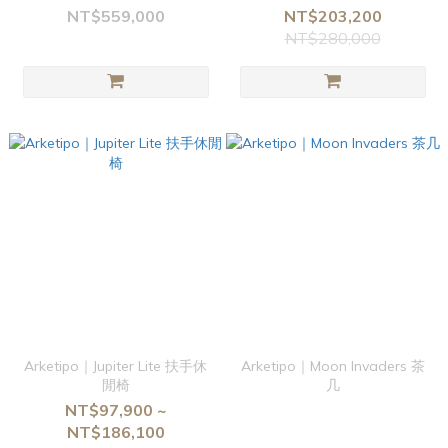
NT$559,000
NT$203,200
NT$280,000
Arketipo｜Jupiter Lite 扶手休
Arketipo｜Moon Invaders 茶
閒椅
几
NT$97,900 ~
NT$186,100