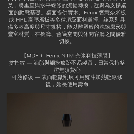
叉，將垂直與水平線條的流暢轉換，凝聚為支撐桌
面的動態基礎。桌面提供實木、Fenix 智慧奈米板
或 HPL 高壓層板等多種頂級面料選擇。該系列具
備多款高度與尺寸規格，能以雕塑般的洗鍊廓形與
豐富材質，在餐廳、會議空間與休閒客廳之間優雅
切換。
【MDF + Fenix NTM 奈米科技薄膜】
抗指紋 — 油脂與觸摸痕跡不易殘留，日常保持整
潔無須費心
可熱修復 — 表面輕微刮痕可用熨斗加熱輕鬆修
復，延長使用壽命