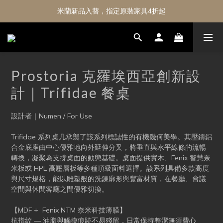
米蘭新品入替，指定原裝家具4折起
Prostoria 克羅埃西亞創新設
計｜Trifidae 餐桌
設計者｜Numen / For Use
Trifidae 系列桌几承襲了該系列標誌性的有機幾何美學。其壓鑄鋁
合金底座由中心優雅地向外延伸分叉，將垂直與水平線條的流暢
轉換，凝聚為支撐桌面的動態基礎。桌面提供實木、Fenix 智慧奈
米板或 HPL 高壓層板等多種頂級面料選擇。該系列具備多款高度
與尺寸規格，能以雕塑般的洗鍊廓形與豐富材質，在餐廳、會議
空間與休閒客廳之間優雅切換。
【MDF +  Fenix NTM 奈米科技薄膜】
抗指紋 — 油脂與觸摸痕跡不易殘留，日常保持整潔無須費心