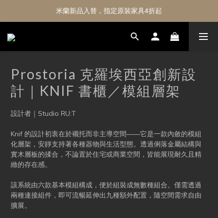
米蘭新品入替，指定原裝家具4折起
Prostoria 克羅埃西亞創新設
計｜KNIF 書櫃／模組層架
設計者｜Studio RU:T
Knif 的設計初衷在於襯托而非主導空間——它是一款內斂的模組
化層架，安靜支持著各種器物與生活型態。透過俐落金屬結構與
實木層板的揉合，不論置於住宅或商業空間，皆能展現耐久且精
緻的存在感。
該系統由六款基本模組構成，便於組裝成無數種組合。僅需透過
兩種連接組件，即可流暢延伸出九種額外配置，隨空間需求自由
擴展。