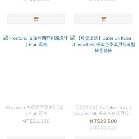
Prostoria 克羅埃西亞創新設計
【現貨出清】Cattelan Italia｜
｜Piun 單椅
Chrishell ML 裸灰色皮革貝殼造
型椅背餐椅
NT$21,000
NT$28,500
NT$56,800