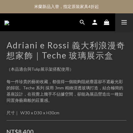
米蘭新品入替，指定原裝家具4折起
Adriani e Rossi 義大利浪漫奇
想家飾｜Teche 玻璃展示盒
（本品適合與Tulip展示架搭配使用）
每一件珍貴的藝術收藏，都值得一個能夠阻絕塵囂卻不遮蔽光彩
的歸宿。Teche 系列 採用 3mm 精緻清透玻璃打造，結合極簡的
基座設計，在視覺上幾乎不佔據空間，卻能為展品營造出一種如
同置身藝廊般的莊重感。
尺寸｜ W30 x D30 x H30cm
NT$8,400