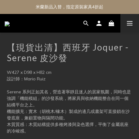
米蘭新品入替，指定原裝家具4折起
【現貨出清】西班牙 Joquer -
Serene 皮沙發
W427 x D98 x H82 cm
設計師：Mario Ruiz
Serene 系列正如其名，營造著寧靜且迷人的居家氛圍，同時也是
強調「機能模組」的沙發系統，將家具與收納機能整合在同一個
結構平台之上。
機能擴充：實木（胡桃木/橡木）製成的邊几或書架可直接鎖在沙
發底座，兼顧置物與隔間功能。
木質質感：木質結構提供多種烤漆與染色選擇，平衡了金屬底座
的冷峻感。