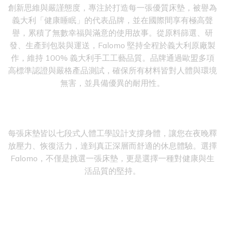
創新思維與嚴謹態度，專注於打造每一張優質床墊，被譽為
義大利「健康睡眠」的代表品牌，並在國際間享有極高聲
譽，累積了無數幸福與滿意的使用故事。從原料篩選、研
發、生產到包裝與運送，Falomo 堅持全程於義大利原廠製
作，維持 100% 義大利手工工藝品質。品牌通過歐盟多項
高標準認證與嚴格產品測試，確保所有材料皆對人體與環境
無害，並具備優異的耐用性。
每張床墊皆以七段式人體工學設計支撐身體，讓您在夜晚釋
放壓力、恢復活力，達到真正深層而舒適的休息體驗。選擇
Falomo，不僅是挑選一張床墊，更是選擇一種對健康與生
活品質的堅持。