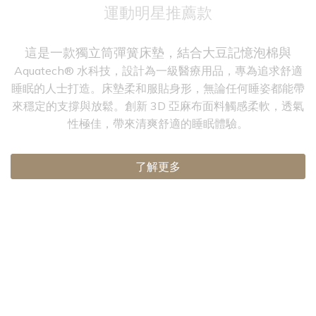
運動明星推薦款
這是一款獨立筒彈簧床墊，結合大豆記憶泡棉與
Aquatech® 水科技，設計為一級醫療用品，專為追求舒適
睡眠的人士打造。床墊柔和服貼身形，無論任何睡姿都能帶
來穩定的支撐與放鬆。創新 3D 亞麻布面料觸感柔軟，透氣
性極佳，帶來清爽舒適的睡眠體驗。
了解更多