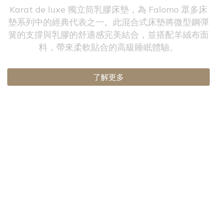
Karat de luxe 獨立筒乳膠床墊，為 Falomo 眾多床
墊系列中的經典代表之一。此混合式床墊將微型鋼彈
簧的支撐與乳膠的舒適感完美結合，並搭配羊絨布面
料，帶來柔軟貼合的高級睡眠體驗。
了解更多