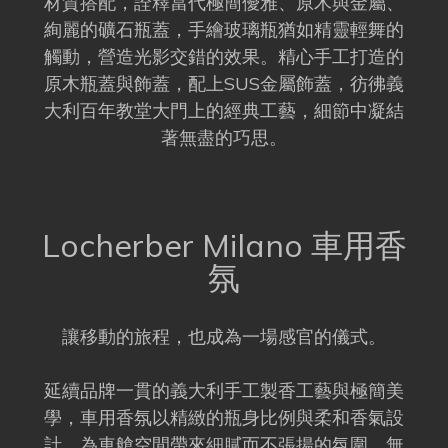
材質搭配，詮釋當代極簡優雅、原木與金屬、
絢麗的礦石瓶蓋，手繪玻璃瓶猶如精靈輕舞的
觸動，營造光影交錯的效果。精心手工打造的
原木瓶蓋與飾蓋，配上SUS金屬飾蓋，彷彿義
大利百年教堂大門上的經典工藝，細節中凝結
著無盡的巧思。
Locherber Milano 車用香
氛
讓移動的旅程，也成為一場感官的儀式。
延續品牌一貫的義大利手工製香工藝與極簡美
學，車用香氛以精緻的瓶身比例與柔和香氣設
計，為車艙空間帶來細膩而不張揚的氛圍。無