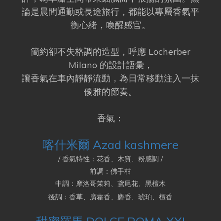
論是晨間通勤或長途旅行，都能以專屬香氣平
衡心緒，喚醒感官。
簡約卻不失格調的造型，呼應 Locherber
Milano 的設計語彙，
讓香氣在車內靜靜流動，為日常移動注入一抹
優雅的節奏。
香氣：
喀什米爾 Azad kashmere
/ 香氣特性：花香、木質、粉感調 /
前調：佛手柑
中調：摩洛哥茉莉、鳶尾花、黑檀木
後調：香草、廣藿香、麝香、琥珀、檀香