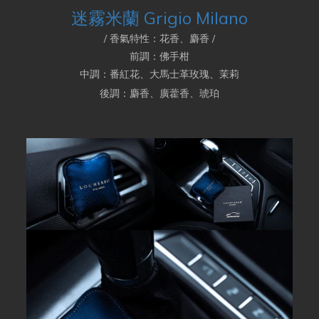
迷霧米蘭 Grigio Milano
/
香氣特性：花香、麝香 /
前調：佛手柑
中調：番紅花、大馬士革玫瑰、茉莉
後調：麝香、廣藿香、琥珀