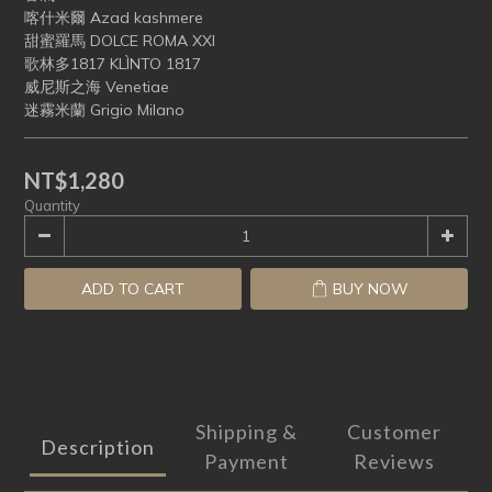
喀什米爾 Azad kashmere
甜蜜羅馬 DOLCE ROMA XXI
歌林多1817 KLÌNTO 1817
威尼斯之海 Venetiae
迷霧米蘭 Grigio Milano
NT$1,280
Quantity
ADD TO CART
BUY NOW
Shipping &
Customer
Description
Payment
Reviews