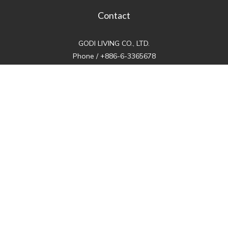
Contact
GODI LIVING CO., LTD.
BUY NOW
Phone / +886-6-3365678
Mail / godiliving@gmail.com
GODI｜Tainan
No. 271, Sec. 2, Zhonghua E. Rd., East Dist., Tainan City
70155 , Taiwan (R.O.C.)
+886-6-3365678
weekday 10:30-21:00
weekend 10:30-22:00