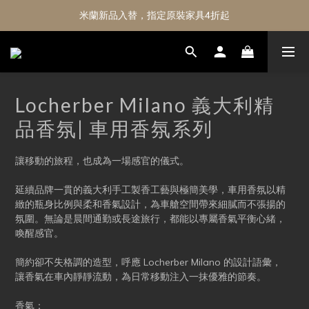
米蘭新品入替，指定原裝家具4折起
Locherber Milano 義大利精
品香氛| 車用香氛系列
讓移動的旅程，也成為一場感官的儀式。
延續品牌一貫的義大利手工製香工藝與極簡美學，車用香氛以精
緻的瓶身比例與柔和香氣設計，為車艙空間帶來細膩而不張揚的
氛圍。無論是晨間通勤或長途旅行，都能以專屬香氣平衡心緒，
喚醒感官。
簡約卻不失格調的造型，呼應 Locherber Milano 的設計語彙，
讓香氣在車內靜靜流動，為日常移動注入一抹優雅的節奏。
香氣：