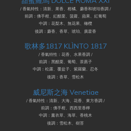
甜蜜羅馬 DOLCE ROMA XXI
/ 香氣特性：清新、果香、柑橘、麝香和琥珀香調 /
前調：佛手柑、紅醋栗、菠蘿、蘋果、紅葡萄
中調：花梨木、無花果、橄欖
後調：麝香、香草、琥珀、廣藿香
歌林多1817 KLÌNTO 1817
/ 香氣特性：花香、水果香調 /
前調：黑醋栗、葡萄、茶藨子
中調：松露、覆盆子、紫羅蘭、忍冬
後調：香草、雪松木
威尼斯之海 Venetiae
/ 香氣特性：清新、大海、花香、東方香調 /
前調：佛手柑、西西里香檸
中調：薰衣草、海草、香桃木
後調：雪松木、樹苔