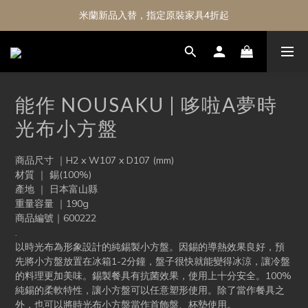
米蘭新品入替，指定原裝家具4折起
能作 NOUSAKU | 哆啦A夢時
光布小方盤
商品尺寸 ｜H2 x W107 x D107 (mm)
材質 ｜ 錫(100%)
產地 ｜ 日本富山縣
重量容量 ｜190g
商品編號｜600222
.
以時光布為形象設計的純錫製小方盤。因錫的導熱效果良好，預
先將小方盤放置在冰箱1-2分鐘，盤子很快就能變得冰涼，讓冷盤
的料理更加美味。錫製餐具有抗菌效果，使用上十分安全。100%
純錫的柔軟特性，讓小方盤可以任意塑形使用。除了當作餐具之
外，也可以將時光布小方盤當作首飾盤、杯墊使用。