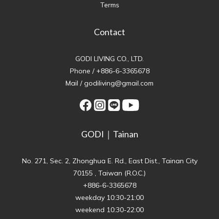
Terms
Contact
GODI LIVING CO., LTD.
Phone / +886-6-3365678
Mail / godiliving@gmail.com
GODI｜Tainan
No. 271, Sec. 2, Zhonghua E. Rd., East Dist., Tainan City
70155 , Taiwan (R.O.C.)
+886-6-3365678
weekday 10:30-21:00
weekend 10:30-22:00