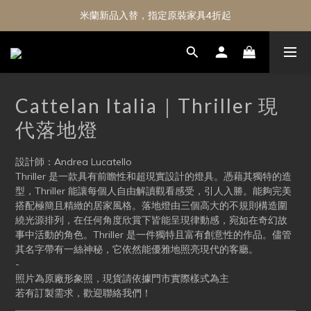
米蘭新品入替，指定原裝家具4折起
Cattelan Italia｜Thriller 現
代落地燈
設計師：Andrea Lucatello
Thriller 是一款具有前瞻性和超現實設計的燈具。憑藉其獨特的造
型，Thriller 能讓每個人自由解讀觀看感受，引人入勝。能夠完美
搭配極簡且精緻的居家風格。落地燈由三個高大的不規則構造圍
繞光源排列，在任何角度欣賞下皆能呈現律動感，宛如在奇幻故
事中活動的角色。Thriller 是一件獨特且富有創意性的作品。儘管
其名字帶有一絲神秘，它依然能優雅地照亮現代的客廳。
-
照片為原廠形象照，現貨請依據門市實際樣式為主
若有訂製需求，歡迎聯絡我們！