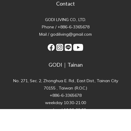
Contact
GODI LIVING CO., LTD.
Phone / +886-6-3365678
Mail / godiliving@gmail.com
GODI｜Tainan
No. 271, Sec. 2, Zhonghua E. Rd., East Dist., Tainan City
70155 , Taiwan (R.O.C.)
+886-6-3365678
BUY NOW
weekday 10:30-21:00
weekend 10:30-22:00