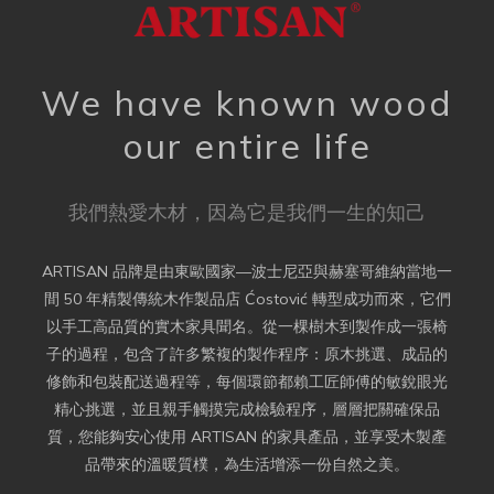
We have known wood
our entire life
我們熱愛木材，因為它是我們一生的知己
ARTISAN 品牌是由東歐國家—波士尼亞與赫塞哥維納當地一
間 50 年精製傳統木作製品店 Ćostović 轉型成功而來，它們
以手工高品質的實木家具聞名。從一棵樹木到製作成一張椅
子的過程，包含了許多繁複的製作程序：原木挑選、成品的
修飾和包裝配送過程等，每個環節都賴工匠師傅的敏銳眼光
精心挑選，並且親手觸摸完成檢驗程序，層層把關確保品
質，您能夠安心使用 ARTISAN 的家具產品，並享受木製產
品帶來的溫暖質樸，為生活增添一份自然之美。