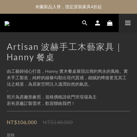
米蘭新品入替，指定原裝家具4折起
Artisan 波赫手工木藝家具｜
Hanny 餐桌
由工藝師傾心打造，Hanny 實木餐桌展現出簡約雋永的風格。實
木手工製造，純粹的線條勾勒出現代質感，細膩的榫接更見其工
法之精湛，為居家空間注入溫潤自然的氣息。
-
照片為原廠形象照，規格價格請依門市現場為主
若有原廠訂製需求，歡迎聯絡我們！
NT$106,000
NT$146,000
規格