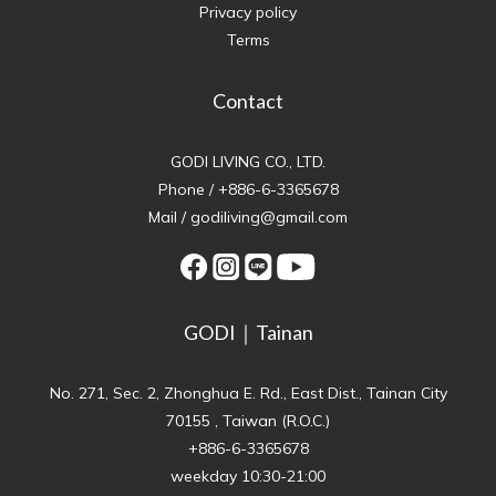
Privacy policy
Terms
Contact
GODI LIVING CO., LTD.
Phone / +886-6-3365678
Mail / godiliving@gmail.com
GODI｜Tainan
No. 271, Sec. 2, Zhonghua E. Rd., East Dist., Tainan City
70155 , Taiwan (R.O.C.)
+886-6-3365678
weekday 10:30-21:00