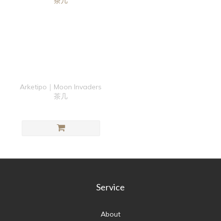
Arketipo｜Moon Invaders
茶几
Service
About