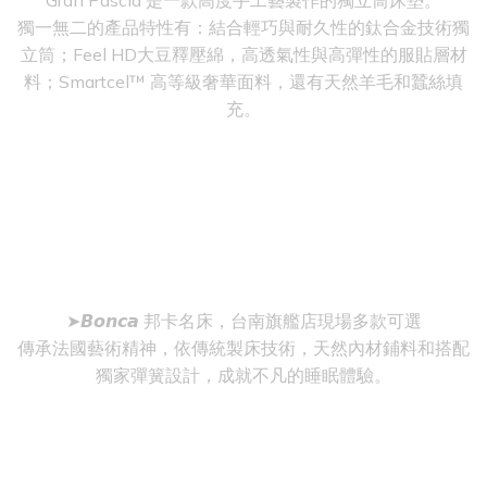
Gran Pascià 是一款高度手工藝製作的獨立筒床墊。
獨一無二的產品特性有：結合輕巧與耐久性的鈦合金技術獨
立筒；Feel HD大豆釋壓綿，高透氣性與高彈性的服貼層材
料；Smartcel™ 高等級奢華面料，還有天然羊毛和蠶絲填
充。
➤𝘽𝙤𝙣𝙘𝙖 邦卡名床，台南旗艦店現場多款可選
傳承法國藝術精神，依傳統製床技術，天然內材鋪料和搭配
獨家彈簧設計，成就不凡的睡眠體驗。