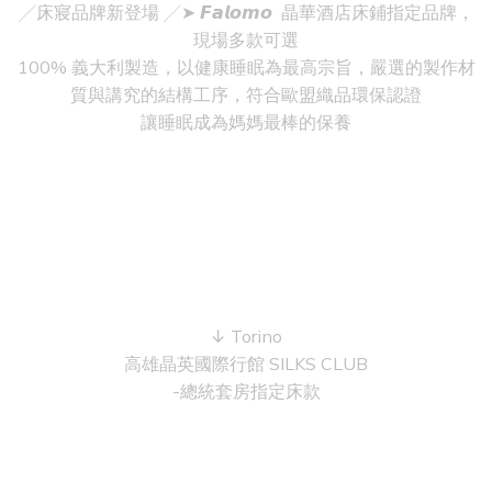
╱床寢品牌新登場 ╱➤ 𝙁𝙖𝙡𝙤𝙢𝙤 晶華酒店床鋪指定品牌，
現場多款可選
100% 義大利製造，以健康睡眠為最高宗旨，嚴選的製作材
質與講究的結構工序，符合歐盟織品環保認證
讓睡眠成為媽媽最棒的保養
↓ Torino
高雄晶英國際行館 SILKS CLUB
-總統套房指定床款