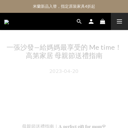
米蘭新品入替，指定原裝家具4折起
一張沙發—給媽媽最享受的 Me time！
高第家居 母親節送禮指南
2023-04-20
母親節送禮指南｜𝐀 𝐩𝐞𝐫𝐟𝐞𝐜𝐭 𝐠𝐢𝐟𝐭 𝐟𝐨𝐫 𝐦𝐨𝐦🌹