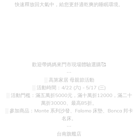
快速釋放回大氣中，給您更舒適乾爽的睡眠環境。
歡迎帶媽媽來門市現場體驗選購🥰
⋯
░ 高第家居 母親節活動
░ 活動時間：4/22 (六) - 5/17 (三)
░ 活動門檻：滿五萬折5000元，滿十萬折12000，滿二十
萬折30000、最高85折。
░ 參加商品：Monte 系列沙發、Falomo 床墊、Bonca 邦卡
名床。
⋯
台南旗艦店