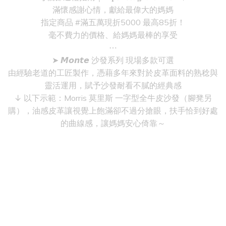
滿懷感謝心情，獻給最偉大的媽媽
指定商品 #滿五萬現折5000 最高85折！
毫不費力的價格、給媽媽最棒的享受
⋯
➤ 𝙈𝙤𝙣𝙩𝙚 沙發系列 現場多款可選
由經驗老道的工匠製作，憑藉多年來對於皮革面料的熟稔與
靈活運用，賦予沙發耐看不膩的經典感
↓ 以下示範：Morris 莫里斯 一字型全牛皮沙發（腳凳另
購），油感皮革讓視覺上飽滿卻不過分搶眼，扶手恰到好處
的曲線感，讓媽媽安心倚靠～