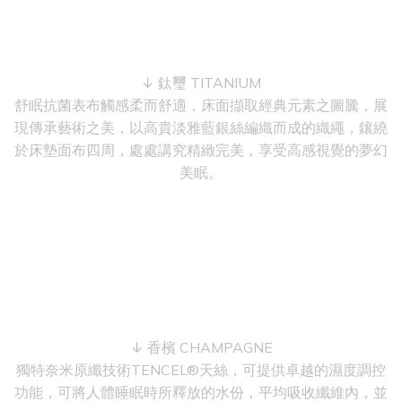
↓ 鈦璽 TITANIUM
舒眠抗菌表布觸感柔而舒適，床面擷取經典元素之圖騰，展
現傳承藝術之美，以高貴淡雅藍銀絲編織而成的織繩，鑲繞
於床墊面布四周，處處講究精緻完美，享受高感視覺的夢幻
美眠。
↓ 香檳 CHAMPAGNE
獨特奈米原纖技術TENCEL®天絲，可提供卓越的濕度調控
功能，可將人體睡眠時所釋放的水份，平均吸收纖維內，並