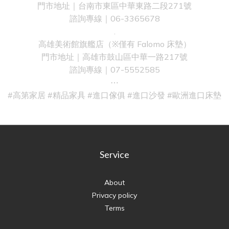
門市地址｜台南市東區中華東路二段271號
諮詢專線｜06-3365678
.
高雄美術館旗艦店（※僅有 Falomo 床墊）
門市地址｜高雄市鼓山區中華一路217號
諮詢專線｜07-5552585
⋯
#高第家居 #精品家具 #進口傢俱 #進口沙發 #歐洲進口床墊
Service
About
Privacy policy
Terms